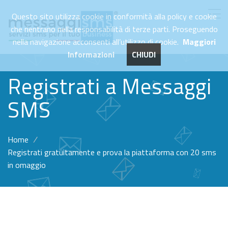
Questo sito utilizza cookie in conformità alla policy e cookie
che rientrano nella responsabilità di terze parti. Proseguendo
nella navigazione acconsenti all’utilizzo di cookie.
Maggiori
Informazioni
CHIUDI
Registrati a Messaggi
SMS
Home
/
Registrati gratuitamente e prova la piattaforma con 20 sms
in omaggio