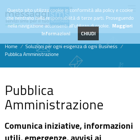
Questo sito utilizza cookie in conformità alla policy e cookie
che rientrano nella responsabilità di terze parti. Proseguendo
nella navigazione acconsenti all’utilizzo di cookie.
Maggiori
Informazioni
CHIUDI
Home
/
Soluzioni per ogni esigenza di ogni Business
/
Pubblica Amministrazione
Pubblica
Amministrazione
Comunica iniziative, informazioni
utili, emergenze, avvisi ai